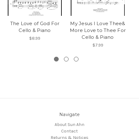
The Love of God For
My Jesus I Love Thee&
Cello & Piano
More Love to Thee For
G
Cello & Piano
My
$8.99
$7.99
Navigate
About Sun Ahn
Contact
Returns & Notices