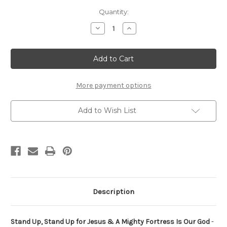
Current
Quantity:
Stock:
Decrease
Increase
Quantity
Quantity
of
of
Stand
Stand
up
up
stand
stand
up
up
for
for
Jesus
Jesus
More payment options
&A
&A
Mighty
Mighty
Fortress
Fortress
Add to Wish List
is
is
Our
Our
God
God
For
For
Cello
Cello
&
&
Piano
Piano
Description
Stand Up, Stand Up for Jesus & A Mighty Fortress Is Our God
-