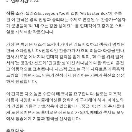
연주 시간:
3"24
작품 소개:
첼리스트 Jeeyoun Yoo의 앨범 "Alabaster Box"에 수록
된 이 편곡은 영적 전쟁과 승리라는 주제로 연결된 두 찬송가—"십자
가 군병들아"와 "내 주는 강한 성이요"—를 현대적이고 흥겨운 스타
일로 재해석한 작품입니다.
가장 큰 특징은 재즈적 느낌이 가미된 리드미컬하고 생동감 넘치는
편곡 스타일입니다. 전통적인 찬송가가 재즈의 리듬과 화성을 만나
면서 새로운 에너지와 현대적 감각을 얻게 되며, "예수를 위해 일어
서라"는 용감한 선포와 "견고한 성"이신 하나님에 대한 확신이 흥겹
고 역동적으로 표현됩니다. 재즈적 요소는 곡에 자유로움과 즉흥적
느낌을 더하면서도, 믿음의 전쟁에서 승리하는 기쁨과 확신을 생생
하게 전달합니다.
이 편곡은 다소 높은 수준의 테크닉을 요구합니다. 첼로는 재즈적
리듬과 다양한 아티큘레이션을 정확하게 구사해야 하며, 피아노와
의 긴밀한 리듬적 상호작용이 필요합니다. 중급 이상의 연주자들에
게 도전적이면서도 흥미로운 레퍼토리가 되며, 예배와 콘서트 모두
에서 청중에게 기쁨과 활력을 선사합니다.
추천 대상: