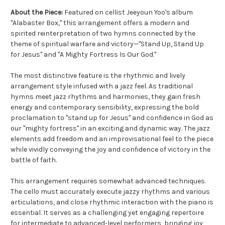
About the Piece:
Featured on cellist Jeeyoun Yoo's album
"Alabaster Box," this arrangement offers a modern and
spirited reinterpretation of two hymns connected by the
theme of spiritual warfare and victory—"Stand Up, Stand Up
for Jesus" and "A Mighty Fortress Is Our God."
The most distinctive feature is the rhythmic and lively
arrangement style infused with a jazz feel. As traditional
hymns meet jazz rhythms and harmonies, they gain fresh
energy and contemporary sensibility, expressing the bold
proclamation to "stand up for Jesus" and confidence in God as
our "mighty fortress" in an exciting and dynamic way. The jazz
elements add freedom and an improvisational feel to the piece
while vividly conveying the joy and confidence of victory in the
battle of faith.
This arrangement requires somewhat advanced techniques.
The cello must accurately execute jazzy rhythms and various
articulations, and close rhythmic interaction with the piano is
essential. It serves as a challenging yet engaging repertoire
for intermediate to advanced-level performers, bringing joy