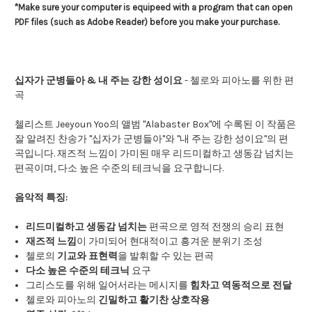
*Make sure your computer is equipeed with a program that can open
PDF files (such as Adobe Reader) before you make your purchase.
십자가 군병들아 & 내 주는 강한 성이요
- 첼로와 피아노를 위한 편
곡
첼리스트 Jeeyoun Yoo의 앨범 "Alabaster Box"에 수록된 이 작품은
잘 알려진 찬송가 "십자가 군병들아"와 "내 주는 강한 성이요"의 편
곡입니다. 재즈적 느낌이 가미된 매우 리드미컬하고 생동감 넘치는
편곡이며, 다소 높은 수준의 테크닉을 요구합니다.
음악적 특징:
리드미컬하고 생동감 넘치는
편곡으로 영적 전쟁의 승리 표현
재즈적 느낌
이 가미되어 현대적이고 흥겨운 분위기 조성
첼로의
기교와 표현력
을 발휘할 수 있는 편곡
다소 높은 수준의 테크닉
요구
그리스도를 위해 일어서라는 메시지를
힘차고 역동적으로 전달
첼로와 피아노의
긴밀하고 활기찬 상호작용