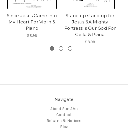
Since Jesus Came into
Stand up stand up for
My
My Heart For Violin &
Jesus &A Mighty
Mo
Piano
Fortress is Our God For
Cello & Piano
$8.99
$8.99
Navigate
About Sun Ahn
Contact
Returns & Notices
Blog