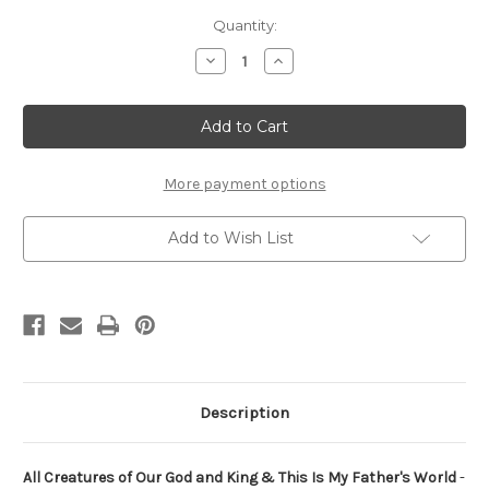
Current
Quantity:
Stock:
Decrease
Increase
Quantity
Quantity
of
of
All
All
Creatures
Creatures
of
of
Our
Our
God
God
and
and
More payment options
King
King
&
&
This
This
Add to Wish List
is
is
My
My
Father's
Father's
World
World
For
For
Violin
Violin
&
&
Piano
Piano
Description
All Creatures of Our God and King & This Is My Father's World
-