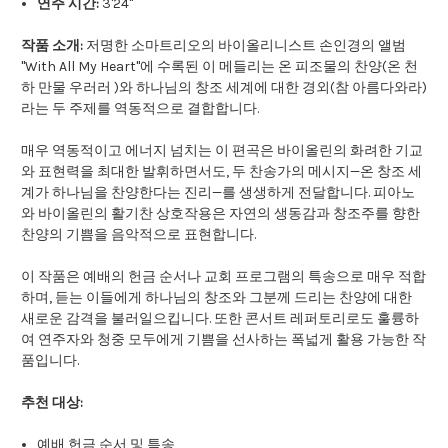
연주 시간:
3'24"
작품 소개:
저명한 소마트리오의 바이올리니스트 손인경의 앨범
"With All My Heart"에 수록된 이 메들리는 온 피조물의 찬양(온 천
하 만물 우러러 )와 하나님의 창조 세계에 대한 경외(참 아름다와라)
라는 두 주제를 역동적으로 결합합니다.
매우 역동적이고 에너지 넘치는 이 편곡은 바이올린의 화려한 기교
와 표현력을 최대한 발휘하면서도, 두 찬송가의 메시지—온 창조 세
계가 하나님을 찬양한다는 진리—를 생생하게 전달합니다. 피아노
와 바이올린의 활기찬 상호작용은 자연의 생동감과 창조주를 향한
찬양의 기쁨을 음악적으로 표현합니다.
이 작품은 예배의 헌금 순서나 교회 프로그램의 특송으로 매우 적합
하며, 듣는 이들에게 하나님의 창조와 그분께 드리는 찬양에 대한
새로운 감격을 불러일으킵니다. 또한 콘서트 레퍼토리로도 훌륭하
여 연주자와 청중 모두에게 기쁨을 선사하는 폭넓게 활용 가능한 작
품입니다.
추천 대상:
예배 헌금 순서 및 특송