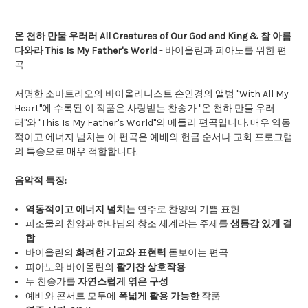
온 천하 만물 우러러 All Creatures of Our God and King & 참 아름
다와라 This Is My Father's World
- 바이올린과 피아노를 위한 편
곡
저명한 소마트리오의 바이올리니스트 손인경의 앨범 "With All My
Heart"에 수록된 이 작품은 사랑받는 찬송가 "온 천하 만물 우러
러"와 "This Is My Father's World"의 메들리 편곡입니다. 매우 역동
적이고 에너지 넘치는 이 편곡은 예배의 헌금 순서나 교회 프로그램
의 특송으로 매우 적합합니다.
음악적 특징:
역동적이고 에너지 넘치는
연주로 찬양의 기쁨 표현
피조물의 찬양과 하나님의 창조 세계라는 주제를
생동감 있게 결
합
바이올린의
화려한 기교와 표현력
돋보이는 편곡
피아노와 바이올린의
활기찬 상호작용
두 찬송가를
자연스럽게 엮은 구성
예배와 콘서트 모두에
폭넓게 활용 가능한
작품