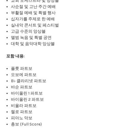
교회 오케스트라 및 앙상블
사순절 및 고난 주간 예배
부활절 예배 및 특별 행사
십자가를 주제로 한 예배
실내악 콘서트 및 페스티벌
고급 수준의 앙상블
앨범 녹음 및 특별 공연
대학 및 음악대학 앙상블
포함 내용:
플룻 파트보
오보에 파트보
B♭ 클라리넷 파트보
바순 파트보
바이올린 1 파트보
바이올린 2 파트보
비올라 파트보
첼로 파트보
피아노 악보
총보 (Full Score)