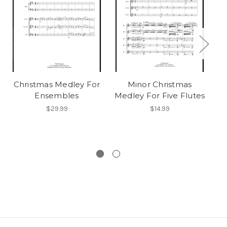
Christmas Medley For
Minor Christmas
I
Ensembles
Medley For Five Flutes
$29.99
$14.99