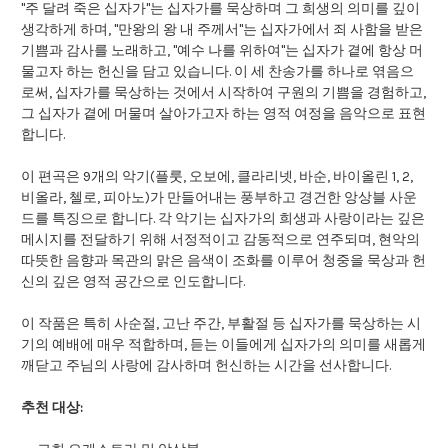
"주 달려 죽은 십자가"는 십자가를 묵상하며 그 희생의 의미를 깊이
생각하게 하며, "만왕의 왕 내 주께서"는 십자가에서 죄 사함을 받은
기쁨과 감사를 노래하고, "예수 나를 위하여"는 십자가 곁에 항상 머
물고자 하는 헌신을 담고 있습니다. 이 세 찬송가를 하나로 엮음으
로써, 십자가를 묵상하는 것에서 시작하여 구원의 기쁨을 경험하고,
그 십자가 곁에 머물며 살아가고자 하는 영적 여정을 음악으로 표현
합니다.
이 편곡은 9개의 악기(플룻, 오보에, 클라리넷, 바순, 바이올린 1, 2,
비올라, 첼로, 피아노)가 만들어내는 풍부하고 경건한 앙상블 사운
드를 특징으로 합니다. 각 악기는 십자가의 희생과 사랑이라는 깊은
메시지를 전달하기 위해 서정적이고 감동적으로 연주되며, 현악의
따뜻한 음향과 목관의 맑은 음색이 조화를 이루어 청중을 묵상과 헌
신의 깊은 영적 공간으로 인도합니다.
이 작품은 특히 사순절, 고난 주간, 부활절 등 십자가를 묵상하는 시
기의 예배에 매우 적합하며, 듣는 이들에게 십자가의 의미를 새롭게
깨닫고 주님의 사랑에 감사하며 헌신하는 시간을 선사합니다.
추천 대상: