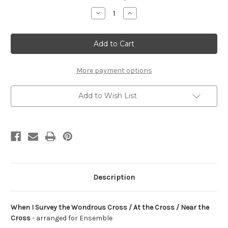
Stock:
Decrease
Increase
Quantity
Quantity
of
of
Cross
Cross
Medley
Medley
For
For
Ensembles
Ensembles
More payment options
Add to Wish List
Description
When I Survey the Wondrous Cross / At the Cross / Near the
Cross
- arranged for Ensemble