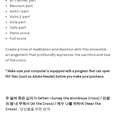
B♭ Clarinet part
Bassoon part
Violin 1 part
Violin 2 part
Viola part
Cello part
Piano score
Full score
Create a time of meditation and devotion with this ensemble
arrangement that profoundly expresses the sacrifice and love
of the cross.
* Make sure your computer is equipped with a program that can open
PDF files (such as Adobe Reader) before you make your purchase.
주 달려 죽은 십자가 (When I Survey the Wondrous Cross) / 만왕
의 왕 내 주께서 (At the Cross) / 예수 나를 위하여 (Near the
Cross)
- 앙상블을 위한 편곡