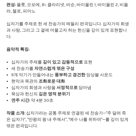
편성:
플룻, 오보에, B♭ 클라리넷, 바순, 바이올린 1, 바이올린 2, 비올
라, 첼로, 피아노
십자가를 주제로 한 세 찬송가의 메들리 편곡입니다. 십자가의 희생
과 사랑, 그리고 그 곁에 머물고자 하는 헌신을 깊이 있게 표현합니
다.
음악적 특징:
십자가의 주제를
깊이 있고 감동적으로
표현
세 찬송가를
자연스럽게 엮은 구성
9개 악기가 만들어내는
풍부하고 경건한
앙상블 사운드
현악과 목관의
조화로운 대화
십자가의 희생과 사랑을
서정적으로
담아냄
묵상과 헌신의
깊은 영적 분위기
연주 시간:
약 4분 30초
작품 소개:
십자가라는 공통 주제로 연결된 세 찬송가—"주 달려 죽
은 십자가", "만왕의 왕 내 주께서", "예수 나를 위하여"—를 깊이 있게
엮은 편곡입니다.